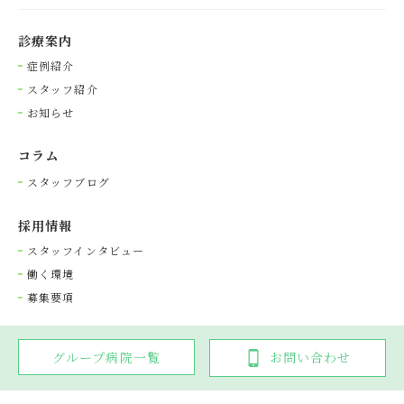
診療案内
症例紹介
スタッフ紹介
お知らせ
コラム
スタッフブログ
採⽤情報
スタッフインタビュー
働く環境
募集要項
グループ病院一覧
お問い合わせ
Copyright © 光が丘動物病院グループ. All rights reserved.