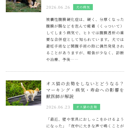
2026.06.26
犬の病気
被嚢性腹膜硬化症は、硬く、分厚くなった
腹膜が腸などを包んで癒着（くっついて）
してしまう病気で、ヒトでは腹膜透析の重
要な合併症として知られています。犬では
避妊手術など開腹手術の際に偶然発見され
ることがありますが、報告が少なく、診断
や治療、予後……
オス猫の去勢をしないとどうなる？
マーキング・病気・寿命への影響を
獣医師が解説
2026.06.23
オス猫の去勢
「最近、壁や家具におしっこをかけるよう
になった」「夜中に大きな声で鳴くことが