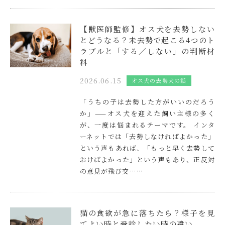
【獣医師監修】オス犬を去勢しない
とどうなる？未去勢で起こる4つのト
ラブルと「する／しない」の判断材
料
2026.06.15
オス犬の去勢
犬の話
「うちの子は去勢した方がいいのだろう
か」——オス犬を迎えた飼い主様の多く
が、一度は悩まれるテーマです。 インタ
ーネットでは「去勢しなければよかった」
という声もあれば、「もっと早く去勢して
おけばよかった」という声もあり、正反対
の意見が飛び交……
猫の食欲が急に落ちたら？様子を見
てよい時と受診したい時の違い