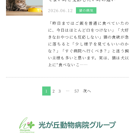
2026.06.12
猫の病気
「昨日まではご飯を普通に食べていたの
に、今日はほとんど口をつけない」「大好
きなおやつにも反応しない」猫の食欲が急
に落ちると「少し様子を見てもいいのか
な？」「すぐ病院へ行くべき？」と迷う飼
い主様も多いと思います。実は、猫は犬以
上に“食べないこ……
1
2
3
…
57
次へ