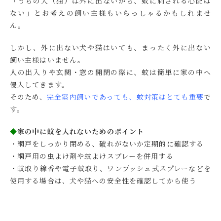
「うちの犬（猫）は外に出ないから、蚊に刺される心配は
ない」とお考えの飼い主様もいらっしゃるかもしれませ
ん。
しかし、外に出ない犬や猫はいても、まったく外に出ない
飼い主様はいません。
人の出入りや玄関・窓の開閉の際に、蚊は簡単に家の中へ
侵入してきます。
そのため、
完全室内飼いであっても、蚊対策はとても重要
で
す。
◆
家の中に蚊を入れないためのポイント
・網戸をしっかり閉める、破れがないか定期的に確認する
・網戸用の虫よけ剤や蚊よけスプレーを併用する
・蚊取り線香や電子蚊取り、ワンプッシュ式スプレーなどを
使用する場合は、犬や猫への安全性を確認してから使う