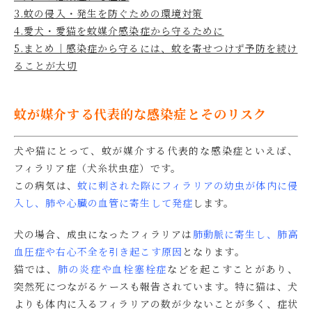
3.蚊の侵入・発生を防ぐための環境対策
4.愛犬・愛猫を蚊媒介感染症から守るために
5.まとめ｜感染症から守るには、蚊を寄せつけず予防を続け
ることが大切
蚊が媒介する代表的な感染症とそのリスク
犬や猫にとって、蚊が媒介する代表的な感染症といえば、
フィラリア症（犬糸状虫症）です。
この病気は、
蚊に刺された際にフィラリアの幼虫が体内に侵
入し、肺や心臓の血管に寄生して発症
します。
犬の場合、成虫になったフィラリアは
肺動脈に寄生し、肺高
血圧症や右心不全を引き起こす原因
となります。
猫では、
肺の炎症や血栓塞栓症
などを起こすことがあり、
突然死につながるケースも報告されています
。
特に猫は、犬
よりも体内に入るフィラリアの数が少ないことが多く、症状