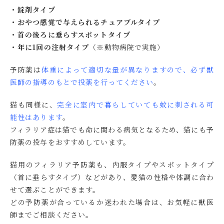
・錠剤タイプ
・おやつ感覚で与えられるチュアブルタイプ
・首の後ろに垂らすスポットタイプ
・年に1回の注射タイプ
（※動物病院で実施）
予防薬は
体重によって適切な量が異なりますので、必ず獣
医師の指導のもとで投薬を行ってください
。
猫も同様に、
完全に室内で暮らしていても蚊に刺される可
能性はあります
。
フィラリア症は猫でも命に関わる病気となるため、猫にも予
防薬の投与をおすすめしています。
猫用のフィラリア予防薬も、内服タイプやスポットタイプ
（首に垂らすタイプ）などがあり、愛猫の性格や体調に合わ
せて選ぶことができます。
どの予防薬が合っているか迷われた場合は、お気軽に獣医
師までご相談ください。