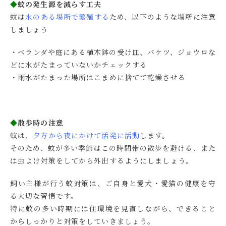
◆
蚊の発生源を減らす工夫
蚊は
水のある場所で繁殖する
ため、以下のような場所に注意
しましょう
・ベランダや庭にある植木鉢の受け皿、バケツ、ジョウロな
どに水がたまっていないかチェックする
・雨水がたまった場所はこまめに捨てて乾燥させる
◆
散歩時の注意
蚊は、
夕方から夜にかけて活発に活動
します。
そのため、蚊が多い季節はこの時間帯の散歩を避ける、また
は虫よけ対策をしてから外出するようにしましょう。
飼い主様が行う蚊対策は、ご自身と愛犬・愛猫の健康を守
る大切な習慣です。
特に蚊の多い時期には住環境を見直しながら、できること
からしっかりと対策をしていきましょう。