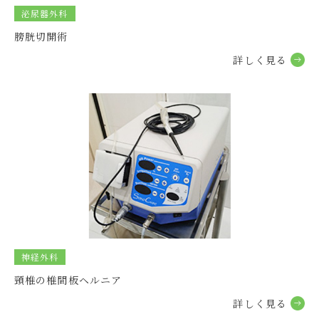
泌尿器外科
2026.01.27
グループ
膀胱切開術
練馬本院 休診時間のお知らせ
詳しく⾒る
2026.01.26
グループ
練馬本院 2月お昼の休診時間のお知らせ
2026.01.22
グループ
練馬本院 休診時間のお知らせ
2026.01.16
グループ
練馬本院 休診時間のお知らせ
神経外科
2026.01.09
グループ
頸椎の椎間板ヘルニア
当院の獣医師・渡邉が日本獣医麻酔外科学会で 一般演題
発表を行いました
詳しく⾒る