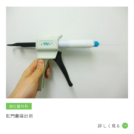
練馬本院 休診時間のお知らせ
2025.12.11
グループ
年末年始の健康診断キャンペーンについて
2025.12.03
グループ
練馬本院 休診時間のお知らせ
2025.11.26
グループ
【とくまる】シャッターを開ける時間と電話応対開始時間
について
2025.11.17
グループ
消化器外科
練馬本院 休診時間のお知らせ
肛門嚢摘出術
詳しく⾒る
2025.11.06
グループ