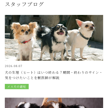
2024.11.16
グループ
スタッフブログ
練馬本院 12月徳永先生不在日のお知らせ
2024.11.16
グループ
練馬本院 お昼の休診時間のお知らせ
2024.11.11
グループ
アンチノールクーポンのお知らせ
2024.11.06
グループ
2026.08.07
練馬本院 休診時間(昼)のお知らせ
犬の生理（ヒート）はいつ終わる？期間・終わりのサイン・
気をつけたいことを獣医師が解説
2024.11.04
グループ
メス犬の避妊
ライトクリーンクーポンのお知らせ
2024.11.01
グループ