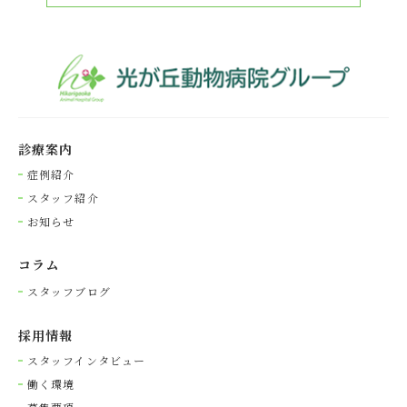
初回会員登録料半額クーポンのお知らせ
2024.08.12
グループ
はみがきクーポンのお知らせ
2024.08.05
グループ
診療案内
イヤークリーナークーポンのお知らせ
症例紹介
スタッフ紹介
2024.08.02
とくまる
お知らせ
【とくまる】８月の時間短縮のお知らせ
コラム
2024.08.02
グループ
スタッフブログ
練馬本院 岩﨑不在のお知らせ
採⽤情報
2024.07.29
グループ
スタッフインタビュー
働く環境
ワンクリーンクーポンのお知らせ