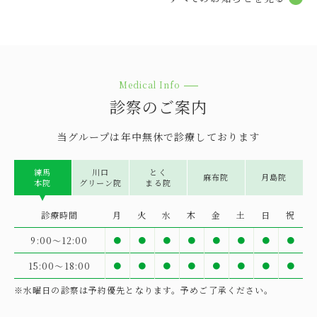
2026.07.31
とくまる
【とくまる】8月の時間短縮のお知らせ
Medical Info
2026.07.25
グループ
診察のご案内
練馬本院 8月休診時間のお知らせ
当グループは年中無休で診療しております
2026.07.09
グループ
練馬本院 7月休診時間のお知らせ
練⾺
川⼝
とく
⿇布院
⽉島院
本院
グリーン院
まる院
2026.06.03
グループ
診療時間
月
火
水
木
金
土
日
祝
練馬本院 7月16日 診察時間についてのお知らせ
9:00〜12:00
●
●
●
●
●
●
●
●
15:00〜18:00
●
●
●
●
●
●
●
●
2026.06.01
グループ
練馬本院 6月お昼の休診時間のお知らせ
※⽔曜⽇の診察は予約優先となります。予めご了承ください。