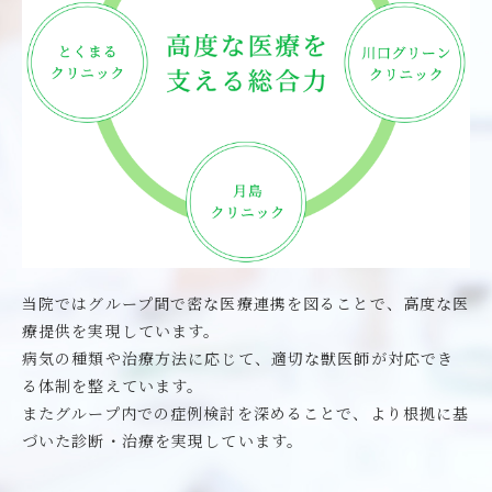
2025.09.08
グループ
練馬本院 10月休診時間のお知らせ
2025.09.08
グループ
練馬本院 獣医師山崎不在のお知らせ
2025.09.04
グループ
本日休診、徳永不在のお知らせ
当院ではグループ間で密な医療連携を図ることで、
高度な医
2025.09.03
グループ
療提供を実現しています。
練馬本院 ホテル料金のお知らせ
病気の種類や治療方法に応じて、
適切な獣医師が対応でき
る体制を整えています。
2025.08.22
グループ
またグループ内での症例検討を深めることで、
より根拠に基
練馬本院 休診時間のお知らせ
づいた診断・治療を実現しています。
2025.08.09
グループ