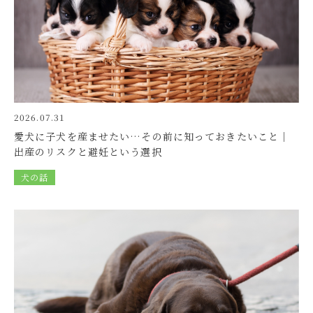
ワンクリーンクーポンのお知らせ
2024.10.24
グループ
練馬本院 休診時間のお知らせ
2024.10.14
グループ
2026.07.31
「ダームワン」 「ヒノケアシャンプー」 「ヒノケアロー
ション」のクーポンのお知らせ
愛犬に子犬を産ませたい…その前に知っておきたいこと｜
出産のリスクと避妊という選択
2024.10.10
グループ
犬の話
休診時間のお知らせ
2024.10.08
グループ
練馬本院 池田先生の出勤時間のお知らせ
2024.10.07
グループ
ノミマダニ予防薬