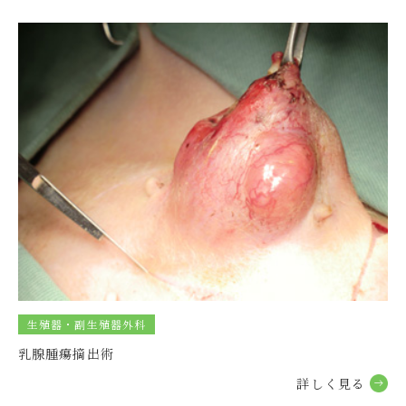
2026.01.05
グループ
練馬本院 1月お昼の休診時間のお知らせ
2025.12.28
グループ
練馬本院 レントゲン検査についてのお知らせ
2025.12.22
グループ
練馬本院 12月23日(火)昼休診のお知らせ
2025.12.22
グループ
練馬本院 サーバーダウンのお知らせ
2025.12.17
グループ
生殖器・副生殖器外科
練馬本院 12月18日お昼の休診時間のお知らせ
乳腺腫瘍摘出術
詳しく⾒る
2025.12.13
グループ