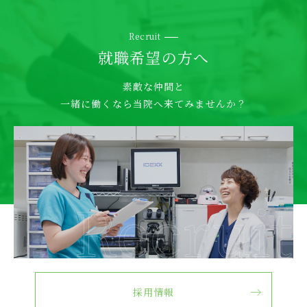
2024.09.09
グループ
アンチノールクーポンのお知らせ
Recruit
就職希望の⽅へ
2024.09.02
グループ
素敵な仲間と
イヤークリーナークーポンのお知らせ
⼀緒に働くなら当院へ来てみませんか？
2024.08.31
とくまる
【とくまる】9月時間短縮のお知らせ
2024.08.27
とくまる
【とくまる】8月時間短縮追加のお知らせ
2024.08.26
グループ
薬用シャンプー剤クーポンのお知らせ
採⽤情報
2024.08.19
グループ