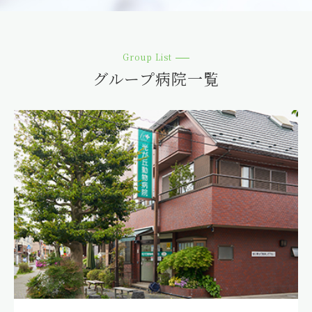
徳永不在のお知らせ
2025.07.31
グループ
Group List
グループ病院一覧
練馬本院 休診時間のお知らせ
2025.07.25
グループ
🌟お知らせ🌟 光が丘動物病院グループは
「homerunPET」製品のパートナー病院になりました！
2025.07.24
グループ
８月休診時間のお知らせ
2025.07.24
グループ
休診時間のお知らせ
2025.07.24
グループ