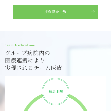
練馬本院休診時間、獣医師徳永不在のお知らせ
症例紹介一覧
2025.10.31
グループ
【とくまる】11月の時間短縮のお知らせ
2025.10.27
川口グリーン
見えなかった「耳の奥」まで。より丁寧な外耳炎ケアへ
Team Medical
グループ病院内の
2025.10.13
グループ
医療連携により
練馬本院 獣医師鈴木診察時間のお知らせ
実現されるチーム医療
2025.09.28
とくまる
【とくまる】10月の時間短縮のお知らせ
2025.09.24
グループ
練馬本院 休診時間のお知らせ