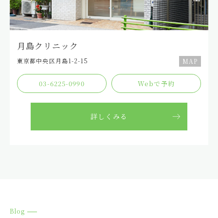
2024.12.16
グループ
保湿系ケア商品クーポンのお知らせ
⽉島クリニック
2024.12.12
グループ
東京都中央区⽉島1-2-15
MAP
練馬本院 診察時間短縮＆昼の休診時間のお知らせ
03-6225-0990
Webで予約
2024.12.09
グループ
ノミダニ予防クーポンのお知らせ
詳しくみる
2024.11.25
グループ
「デンタルバイオ」「オーラベット」クーポンのお知らせ
2024.11.18
グループ
会員クーポンのお知らせ
Blog