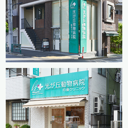
２月２日の診療についてのお知らせ
2025.01.11
グループ
練馬本院 休診時間のお知らせ
2025.01.03
グループ
練馬本院 1月1日からのお問い合わせメールについて
2024.12.30
グループ
はみがきクーポンのお知らせ
2024.12.25
とくまる
【とくまる】年末年始の時間短縮のおしらせ
2024.12.23
グループ
ワンクリーンクーポンのお知らせ