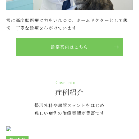
練馬本院 休診のお知らせ
2026.03.26
常に⾼度獣医療に⼒をいれつつ、
ホームドクターとして親
グループ
切‧丁寧な診療を⼼がけています
練馬本院 休診時間のお知らせ
メディア掲載
診察案内はこちら
2026.03.18
情報
当院の獣医師・大屋が第1回 動物理学リハビリ国際協会 学
術大会にて症例発表を行いました
2026.03.03
グループ
Case Info
症例紹介
練馬本院 休診時間のお知らせ
整形外科や尿管ステントをはじめ
2026.03.01
グループ
難しい症例の治療実績が豊富です
練馬本院 小鳥の診療についてのお知らせ
2026.03.01
グループ