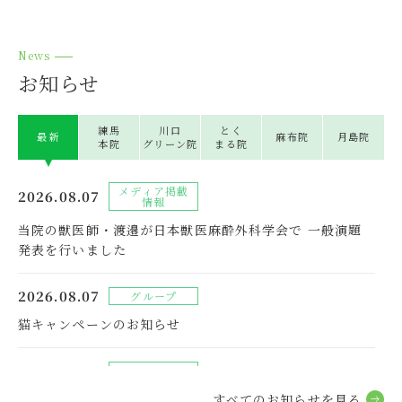
News
お知らせ
練⾺
川⼝
とく
最新
⿇布院
⽉島院
本院
グリーン院
まる院
メディア掲載
2026.08.07
情報
当院の獣医師・渡邉が日本獣医麻酔外科学会で 一般演題
発表を行いました
2026.08.07
グループ
猫キャンペーンのお知らせ
2026.08.01
グループ
練馬本院 分院長就任のお知らせ
すべてのお知らせを⾒る