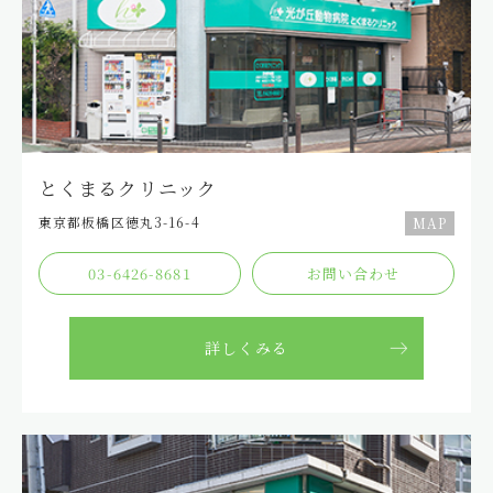
2025.04.07
グループ
4月10日の出勤獣医師について
2025.03.02
とくまる
【とくまる】3月の時間短縮のお知らせ
とくまるクリニック
2025.02.16
グループ
東京都板橋区徳丸3-16-4
MAP
練馬本院 徳永先生指名について
03-6426-8681
お問い合わせ
2025.02.14
グループ
練馬本院 徳永先生の診察時間のお知らせ
詳しくみる
2025.02.05
グループ
練馬本院 徳永先生不在のお知らせ
2025.02.01
グループ