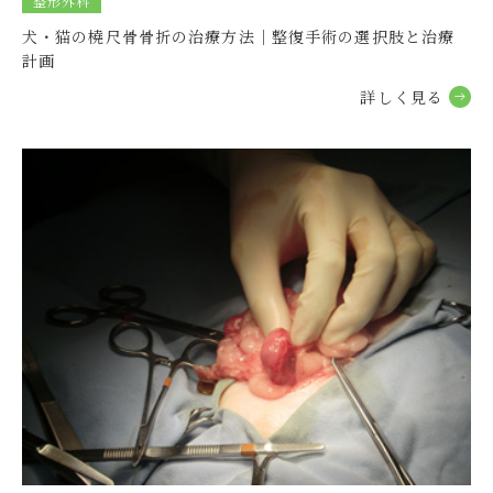
整形外科
練馬本院 水曜日の診療体制変更のお知らせ
犬・猫の橈尺骨骨折の治療方法｜整復手術の選択肢と治療
計画
2026.02.27
とくまる
詳しく⾒る
【とくまる】3月の時間短縮のお知らせ
2026.02.19
グループ
練馬本院 お昼の休診時間のお知らせ
2026.02.12
グループ
練馬本院 お昼の休診時間のお知らせ
2026.02.05
グループ
練馬本院 お昼の休診時間のお知らせ
2026.01.30
とくまる
【とくまる】2月の時間短縮のお知らせ