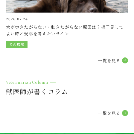
2024.10.01
とくまる
2026.07.24
【とくまる】10月の時間短縮のお知らせ
犬が歩きたがらない・動きたがらない原因は？様子見して
よい時と受診を考えたいサイン
2024.09.30
グループ
犬の病気
「デンタルバイオ」「オーラベット」クーポンのお知らせ
一覧を⾒る
2024.09.23
グループ
歯磨きクーポンのお知らせ
Veterinarian Column
2024.09.20
グループ
獣医師が書くコラム
練馬本院 池田出勤日のお知らせ
2024.09.16
一覧を⾒る
グループ
ノミダニ予防薬クーポンのお知らせ