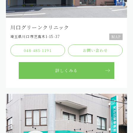
2025.05.28
グループ
練馬本院 お昼の休診時間のお知らせ
川⼝グリーンクリニック
2025.05.25
グループ
埼⽟県川⼝市芝⾼⽊1-15-37
MAP
徳永先生、鎌田先生不在のお知らせ
048-485-1191
お問い合わせ
2025.05.21
グループ
川口グリーンクリニック 犬・猫以外の診療についてのご
詳しくみる
案内
2025.05.10
グループ
徳永先生不在のお知らせ
2025.05.08
グループ
練馬本院 6月30日(月) 休診時間のお知らせ