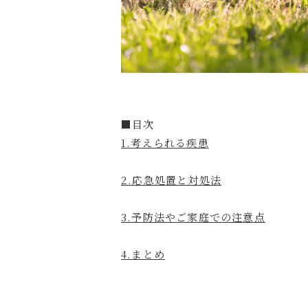
■目次
1.考えられる疾患
2.応急処置と対処法
3.予防法やご家庭での注意点
4.まとめ