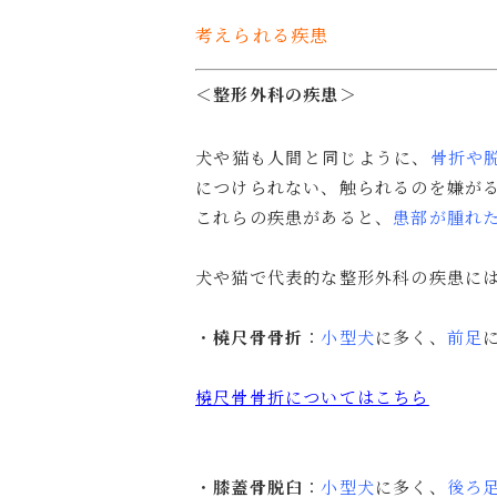
考えられる疾患
＜整形外科の疾患＞
犬や猫も人間と同じように、
骨折や
につけられない、触られるのを嫌が
これらの疾患があると、
患部が腫れ
犬や猫で代表的な整形外科の疾患に
・
橈尺骨骨折
：
小型犬
に多く、
前足
橈尺骨骨折についてはこちら
・
膝蓋骨脱臼
：
小型犬
に多く、
後ろ