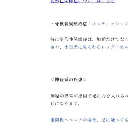
変形性関節症についてはこちら
・
骨軟骨異形成症
：
スコティッシュ
特に変形性関節症は、加齢だけでな
全
や、
小型犬に見られるレッグ・カ
＜神経系の疾患＞
神経の異常が原因で足に力を入れら
じになります。
椎間板ヘルニアの場合、足に触って