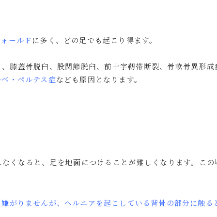
フォールド
に多く、どの足でも起こり得ます。
く、膝蓋骨脱臼、股関節脱臼、前十字靭帯断裂、骨軟骨異形成
ルベ・ペルテス症
なども原因となります。
れなくなると、足を地面につけることが難しくなります。この
も嫌がりませんが、ヘルニアを起こしている背骨の部分に触る