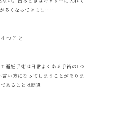
出ない。出るときはキャリーに入れて
が多くなってきまし……
４つこと
て避妊手術は日常よくある手術の1つ
い言い方になってしまうことがありま
トであることは間違……