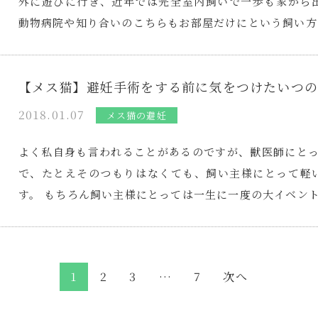
外に遊びに行き、近年では完全室内飼いで一歩も家から
動物病院や知り合いのこちらもお部屋だけにという飼い方
【メス猫】避妊手術をする前に気をつけたいつの
2018.01.07
メス猫の避妊
よく私自身も言われることがあるのですが、獣医師にとっ
で、たとえそのつもりはなくても、飼い主様にとって軽
す。 もちろん飼い主様にとっては一生に一度の大イベン
1
2
3
…
7
次へ