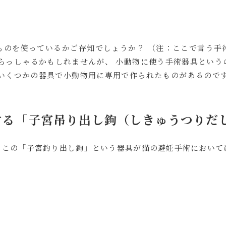
ものを使っているかご存知でしょうか？ （注：ここで言う手
らっしゃるかもしれませんが、 小動物に使う手術器具という
いくつかの器具で小動物用に専用で作られたものがあるのです
する「子宮吊り出し鉤（しきゅうつりだ
、この「子宮釣り出し鉤」という器具が猫の避妊手術において