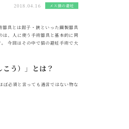
2018.04.16
メス猫の避妊
術器具とは鉗子・鋏といった鋼製器具
のは、人に使う手術器具と基本的に同
。 今回はその中で猫の避妊手術で大
しこう）」とは？
ほぼ必須と言っても過言ではない物な