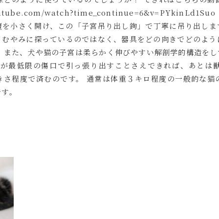
utube.com/watch?time_continue=6&v=PYki
腹を小さく開け、この「子宮吊り出し鉤」で丁寧に吊り出しま
、むやみに探っているのではなく、器具をどの向きでどのよう
 また、犬や猫の子宮は柔らかく伸びやすい解剖学的構造をし
巣が最低限の傷口で引っ張り出すことさえできれば、あとは
きさ程度で済むのです。 通常は体重３キロ程度の一般的な猫
です。