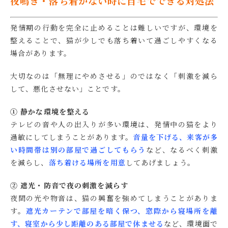
夜鳴き・落ち着かない時に自宅でできる対処法
発情期の行動を完全に止めることは難しいですが、環境を
整えることで、猫が少しでも落ち着いて過ごしやすくなる
場合があります。
大切なのは「無理にやめさせる」のではなく「刺激を減ら
して、悪化させない」ことです。
① 静かな環境を整える
テレビの音や人の出入りが多い環境は、発情中の猫をより
過敏にしてしまうことがあります。
音量を下げる、来客が多
い時間帯は別の部屋で過ごしてもらう
など、なるべく刺激
を減らし、
落ち着ける場所を用意
してあげましょう。
② 遮光・防音で夜の刺激を減らす
夜間の光や物音は、猫の興奮を強めてしまうことがありま
す。
遮光カーテンで部屋を暗く保つ、窓際から寝場所を離
す、寝室から少し距離のある部屋で休ませる
など、環境面で