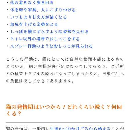
・
落ち着きなく歩き回る
・
体を床や家具、人にこすりつける
・
いつもより甘え方が強くなる
・
お尻を上げる姿勢をとる
・
しっぽを横にずらすような姿勢を見せる
・
トイレ以外の場所でおしっこをする
・
スプレー行動のようなおしっこが見られる
こうした行動は、猫にとっては自然な繁殖本能によるもの
とはいえ、飼い主様が寝不足になってしまったり、ご近所
との騒音トラブルの原因になってしまったりと、日常生活へ
の負担は決して小さくありません。
猫の発情期はいつから？どれくらい続く？何回
くる？
猫の発情は、一般的に
生後6〜10か月ごろから始まる
ことが