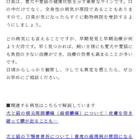
口臭は、愛犬や愛猫の健康状態を示す重要なサインです。口
の中だけでなく、全身性の病気が原因であることもありま
すので、口臭が気になったらすぐに動物病院を受診するよ
うにしましょう。
どの病気にも言えることですが、早期発見と早期治療が何
より大切です。早く見つかれば、飼い主様にも愛犬や愛猫に
も負担の少ない治療ができ、治療の効果も高まることが多い
です。
日頃からしっかり観察し、少しでも異変を感じたら、ぜひ
お早めにご相談ください。
■関連する病気はこちらで解説しています
犬と猫の根尖周囲膿瘍（歯根膿瘍）について│皮膚を突き
破って膿が出ることも…
犬と猫の下顎骨骨折について｜重度の歯周病が原因になる