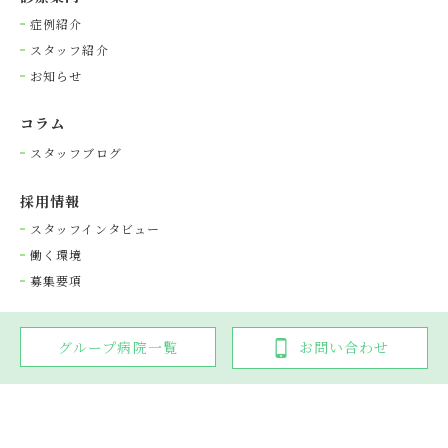
症例紹介
スタッフ紹介
お知らせ
コラム
スタッフブログ
採⽤情報
スタッフインタビュー
働く環境
募集要項
グループ病院一覧
お問い合わせ
Copyright © 光が丘動物病院グループ. All rights reserved.