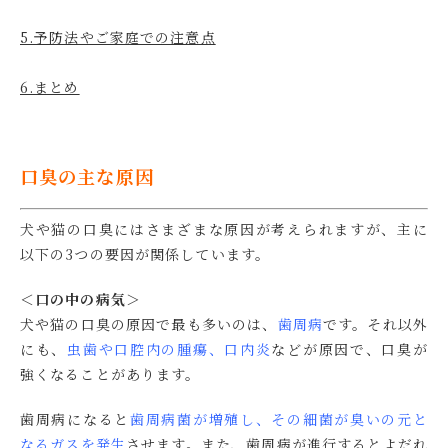
5.予防法やご家庭での注意点
6.まとめ
口臭の主な原因
犬や猫の口臭にはさまざまな原因が考えられますが、主に
以下の3つの要因が関係しています。
＜口の中の病気＞
犬や猫の口臭の原因で最も多いのは、
歯周病
です。それ以外
にも、
虫歯や口腔内の腫瘍、口内炎
などが原因で、口臭が
強くなることがあります。
歯周病になると
歯周病菌が増殖し、その細菌が臭いの元と
なるガスを発生
させます。また、歯周病が進行するとよだれ