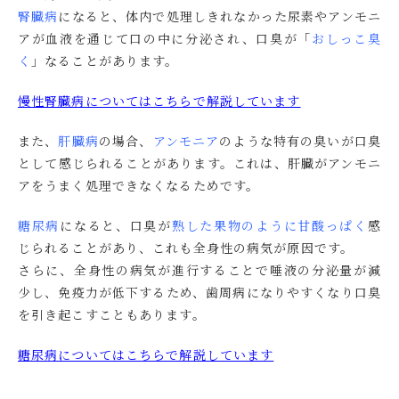
腎臓病
になると、体内で処理しきれなかった尿素やアンモニ
アが血液を通じて口の中に分泌され、口臭が「
おしっこ臭
く
」なることがあります。
慢性腎臓病についてはこちらで解説しています
また、
肝臓病
の場合、
アンモニア
のような特有の臭いが口臭
として感じられることがあります。これは、肝臓がアンモニ
アをうまく処理できなくなるためです。
糖尿病
になると、口臭が
熟した果物のように甘酸っぱく
感
じられることがあり、これも全身性の病気が原因です。
さらに、全身性の病気が進行することで唾液の分泌量が減
少し、免疫力が低下するため、歯周病になりやすくなり口臭
を引き起こすこともあります。
糖尿病についてはこちらで解説しています