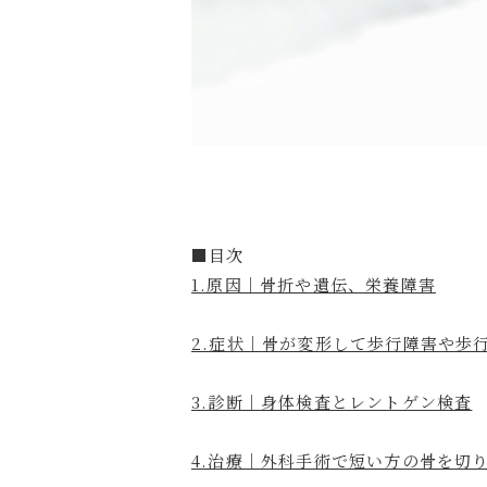
■目次
1.原因｜骨折や遺伝、栄養障害
2.症状｜骨が変形して歩行障害や歩
3.診断｜身体検査とレントゲン検査
4.治療｜外科手術で短い方の骨を切