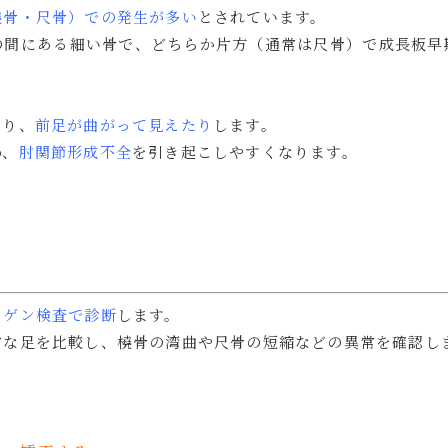
橈骨・尺骨）での発生が多い
とされています。
の間にある細い骨で、どちらか片方（通常は尺骨）で成長板早
たり、
前足が曲がって見えたり
します。
め、
肘関節形成不全
を引き起こしやすくなります。
トゲン検査で診断
します。
常な足を比較し、橈骨の湾曲や尺骨の短縮などの異常を確認し