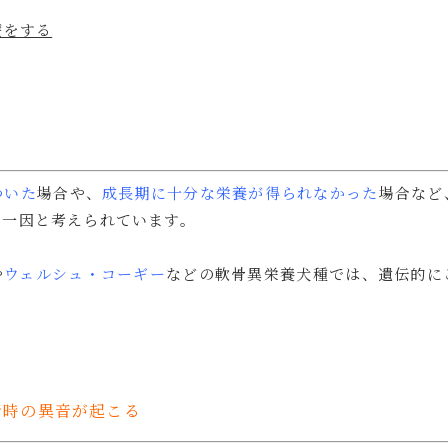
療をする
ついた
場合や、
成長期に十分な栄養が得られなかった
場合など
の一因と考えられています。
や
ウェルシュ・コーギー
などの軟骨異栄養犬種では、遺伝的に
行時の異音が起こる