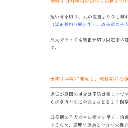
治療｜外科手術で短い方の骨を切
短い骨を切り、元の位置より少し離
（
矯正骨切り固定術
）。
成長期の子
成犬であっても矯正骨切り固定術の
す。
予防｜早期に発見し、成長期に治
遺伝が原因の場合は予防は難しいで
ら歩き方や前足の長さなどをよく観
成長期の子犬は骨の癒合が早く、治
あるため、適度な運動と十分な栄養