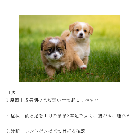
目次
1.原因｜成長期のまだ弱い骨で起こりやすい
2.症状｜後ろ足を上げたまま3本足で歩く、痛がる、腫れる
3.診断｜レントゲン検査で骨折を確認