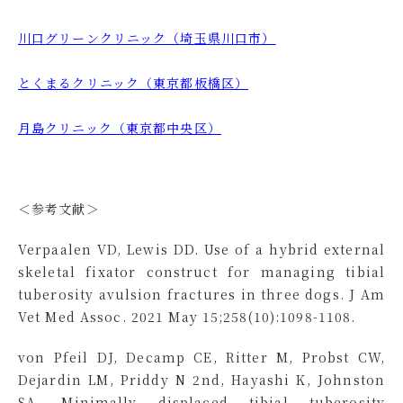
川⼝グリーンクリニック（埼玉県川口市）
とくまるクリニック（東京都板橋区）
月島クリニック（東京都中央区）
＜参考文献＞
Verpaalen VD, Lewis DD. Use of a hybrid external
skeletal fixator construct for managing tibial
tuberosity avulsion fractures in three dogs. J Am
Vet Med Assoc. 2021 May 15;258(10):1098-1108.
von Pfeil DJ, Decamp CE, Ritter M, Probst CW,
Dejardin LM, Priddy N 2nd, Hayashi K, Johnston
SA. Minimally displaced tibial tuberosity