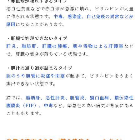
・赤血球が壊れすぎるタイプ
溶血性貧血などで赤血球が急激に壊れ、ビリルビンが大量
に作られる状態です。
中毒、感染症、自己免疫の異常などが
原因
になることがあります。
・肝臓で処理できないタイプ
肝炎、脂肪肝、肝臓の腫瘍、薬や毒物による肝障害
など
で、肝臓の働きが落ちている状態です。
・胆汁の通り道が詰まるタイプ
胆のうや胆管に炎症や閉塞
が起きて、ビリルビンをうまく
排出できない状態です。
猫では、
脂肪肝、急性肝炎、胆管炎、猫白血病、猫伝染性
腹膜炎（FIP）、中毒
など、緊急性の高い病気が背景にある
こともあります。