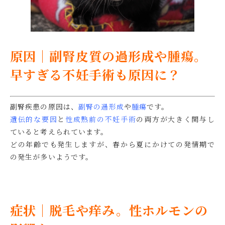
原因｜副腎皮質の過形成や腫瘍。
早すぎる不妊手術も原因に？
副腎疾患の原因は、
副腎の過形成
や
腫瘍
です。
遺伝的な要因
と
性成熟前の不妊手術
の両方が大きく関与し
ていると考えられています。
どの年齢でも発生しますが、春から夏にかけての発情期で
の発生が多いようです。
症状｜脱毛や痒み。性ホルモンの