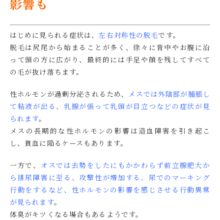
影響も
はじめに見られる症状は、
左右対称性の脱毛
です。
脱毛は尻尾から始まることが多く、徐々に背中やお腹に沿
って頭の方に広がり、最終的には手足や顔を残してすべて
の毛が抜け落ちます。
性ホルモンが過剰分泌されるため、
メスでは外陰部が腫脹し
て粘液が出る、乳腺が張って乳頭が目立つなどの症状が見
られます
。
メスの長期的な性ホルモンの影響は造血障害を引き起こ
し、貧血に陥るケースもあります。
一方で、
オスでは去勢をしたにもかかわらず前立腺肥大か
ら排尿障害に至る、攻撃性が増加する、尿でのマーキング
行動をするなど、性ホルモンの影響を感じさせる行動異常
が見られます
。
体臭がキツくなる場合もあるようです。