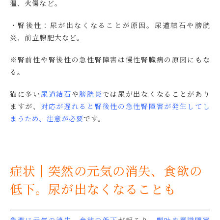
温、火傷など。
・腎後性：尿が出なくなることが原因。尿道結石や膀胱
炎、前立腺肥大など。
※腎前性や腎後性の急性腎障害は慢性腎臓病の原因にもな
る。
猫に多い
尿道結石
や
膀胱炎
では尿が出なくなることがあり
ますが、
対応が遅れると腎後性の急性腎障害が発生してし
まうため、注意が必要
です。
症状｜突然の元気の消失、食欲の
低下。尿が出なくなることも
急激に元気の消失
、
食欲の低下
が起こり、
嘔吐や意識障害