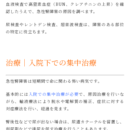
血液検査で高窒素血症（BUN、クレアチニンの上昇）を確
認したうえで、急性腎障害の原因を調べます。
尿検査やレントゲン検査、超音波検査は、障害のある部位
の特定に役立ちます。
治療｜入院下での集中治療
急性腎障害は短期間で命に関わる怖い病気です。
基本的には
入院での集中治療が必要
で、
原因治療を行いな
がら、輸液療法により脱水や電解質の補正、症状に対する
対症療法を行い、経過を見ます。
腎後性などで尿が出ない場合は、尿道カテーテルを留置し、
利尿剤などで排尿を促す治療を行うこともあります。