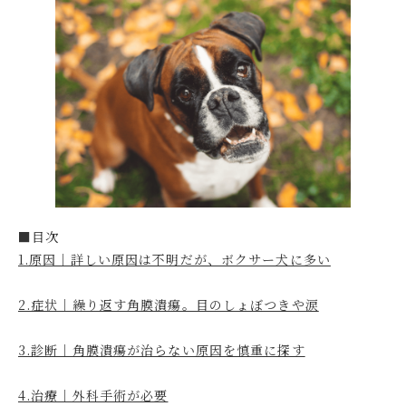
■目次
1.原因｜詳しい原因は不明だが、ボクサー犬に多い
2.症状｜繰り返す角膜潰瘍。目のしょぼつきや涙
3.診断｜角膜潰瘍が治らない原因を慎重に探す
4.治療｜外科手術が必要