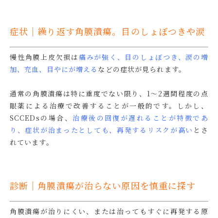
症状｜繰り返す角膜潰瘍。目のしょぼつきや涙
慢性角膜上皮欠損は
痛みが強く、目のしょぼつき、涙
の増
加
、充血、目やにが増える
などの症状が見られます。
通常の角膜潰瘍は特に重度でない限り、1〜2週間程度の点
眼薬による治療で改善することが一般的です。しかし
、
SCCEDsの場合、
治療後の回復が遅れることが特徴であ
り、症状が治まったとしても、再発するリスクが高い
とさ
れています。
診断｜角膜潰瘍が治らない原因を慎重に探す
角膜潰瘍が治りにくい、または治ってもすぐに再発する原