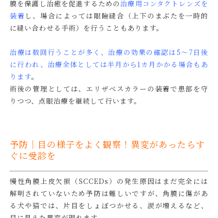
膜を保護し治癒を促進するための
治療用コンタクトレンズを
装着
し、場合によっては眼瞼縫合（上下のまぶたを一時的
に縫い合わせる手術）を行うこともあります。
治療は数回行うことが多く、治療の効果の確認は5〜7日後
に行われ、治療全体としては半月から1カ月かかる場合もあ
ります
。
術後の管理としては、エリザベスカラーの装着で患部を守
りつつ、点眼治療を継続して行います。
予防｜目の様子をよく観察！異変があったらす
ぐに受診を
慢性角膜上皮欠損（SCCEDs）の発生原因はまだ完全には
解明されていないため
予防は難しいですが、角膜に傷があ
る犬や猫では、片目をしょぼつかせる、涙が増えるなど、
目に見えた異変が現れます