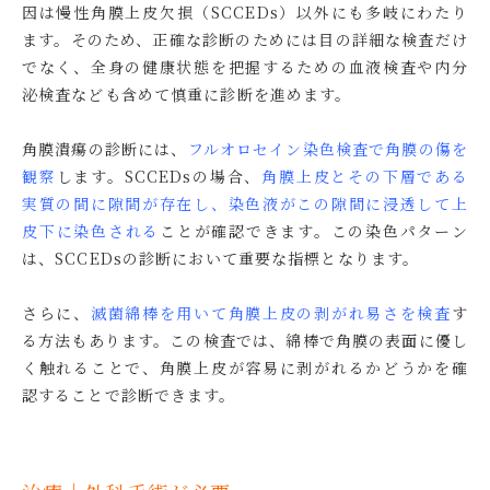
因は慢性角膜上皮欠損（SCCEDs）以外にも多岐にわたり
ます。そのため、正確な診断のためには目の詳細な検査だけ
でなく、全身の健康状態を把握するための血液検査や内分
泌検査なども含め
て慎重に診断を進めます。
角膜潰瘍の診断には、
フルオロセイン染色検査で角膜の傷を
観察
します。SCCEDsの場合、
角膜上皮とその下層である
実質の間に隙間が存在し、染色液がこの隙間に浸透して上
皮下に染色される
ことが確認
できます。この染色パターン
は、SCCEDsの診断において重要な指標となります。
さらに、
滅菌綿棒を用いて角膜上皮の剥がれ易さを検査
す
る方法もあります。この検査では、綿棒で角膜の表面に優し
く触れることで、角膜上皮が容易に剥がれるかどうかを確
認
することで診断できます。