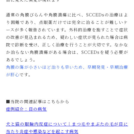
通常の角膜びらんや角膜潰瘍に比べ、SCCEDsの治療はよ
り困難であり、点眼薬だけでは完全に治ることが難しいケ
ースが多く報告されています。外科的治療を施すことで症状
の改善が見込まれるため、疑わしい症状が見られた場合は
病
院で診断を受け、正しく治療を行うことが大切です。なかな
か治らない角膜潰瘍がある場合は、SCCEDsを疑う必要が
あるでしょう。
角膜の傷が小さいほど
治りも早いため、早期発見・早期治療
が肝心
です。
■
当院の関連記事はこちらから
症例紹介：目の病気
犬と猫の眼瞼内反症について｜まつ毛やまぶたの毛が目に
当たり炎症や感染などを起こす病気