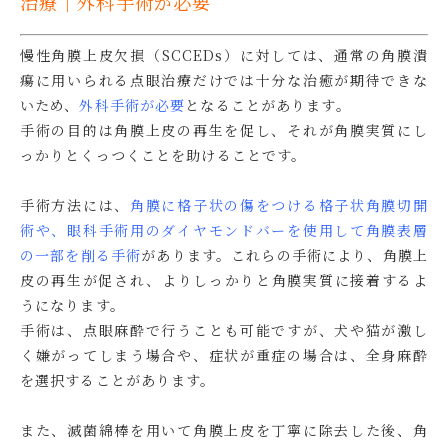
治療｜外科手術が必要
慢性角膜上皮欠損（SCCEDs）に対しては、通常の角膜潰
瘍に用いられる点眼治療だけでは十分な治癒が期待できな
いため、
外科手術が必要
となることがあります。
手術の目的は角膜上皮の再生を促し、それが角膜実質にし
っかりとくっつくことを助けることです。
手術方法には、
角膜に格子状の傷をつける格子状角膜切開
術
や、
眼科手術用のダイヤモンドバーを使用して角膜表層
の一部を削る手術
があります。これらの手術により、角膜上
皮の再生が促され、よりしっかりと角膜実質に接着するよ
うになります。
手術は、点眼麻酔で行うことも
可能ですが
、犬や猫が激し
く嫌がってしまう場合や、症状が重症の場合は、
全身麻酔
を選択することがあります。
また、滅菌綿棒を用いて角膜上皮を丁寧に除去した後、角