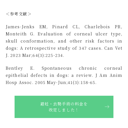
＜参考文献＞
James-Jenks EM, Pinard CL, Charlebois PR,
Monteith G. Evaluation of corneal ulcer type,
skull conformation, and other risk factors in
dogs: A retrospective study of 347 cases. Can Vet
J. 2023 Mar;64(3):225-234.
Bentley E. Spontaneous chronic corneal
epithelial defects in dogs: a review. J Am Anim
Hosp Assoc. 2005 May-Jun;41(3):158-65.
避妊・去勢手術の料金を
改定しました！