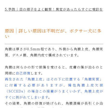
5.予防｜目の様子をよく観察！異変があったらすぐに受診を
原因｜詳しい原因は不明だが、ボクサー犬に多
い
角膜は厚さが0.5mm程であり、外側から角膜上皮、角膜実
質、デスメ膜、角膜内皮で構成されています。
角膜は何らかの形で損傷を受けると、皮膚の傷が治るのと
同様に
自己修復
します。
再生された「角膜上皮」はその下に位置する「角膜実質」
に付着する必要がありますが、慢性角膜上皮欠損
（SCCEDs）の場合この接着がうまくいかず、角膜上皮が
すぐに剥がれてしまいます
。
その結果、角膜の修復が妨げられ、角膜潰瘍が長引くか治