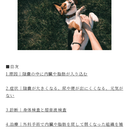
■目次
1.原因｜陰嚢の中に内臓や脂肪が入り込む
2.症状｜陰嚢が大きくなる、尿や便が出にくくなる、元気が
ない
3.診断｜身体検査と超音波検査
4.治療｜外科手術で内臓や脂肪を戻して弱くなった組織を補