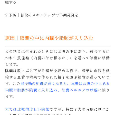
強する
5.予防｜普段のスキンシップで早期発見を
原因｜陰嚢の中に内臓や脂肪が入り込む
犬の精巣は生まれたときにはお腹の中にあり、成長するに
つれて鼠径輪（内腿の付け根あたり）を通って陰嚢に移動
します。
陰嚢は股にぶら下がる精巣を収める袋で、精巣に血液を供
給する血管や精巣で作られた精子を運ぶ精管が通っていま
す。この
鼠径輪
の組織が弱くなると、本来はお腹の中にある
内臓や脂肪が陰嚢に入り込み、陰嚢ヘルニアの状態
に陥り
ます。
犬では比較的珍しい病気
ですが、特に子犬の時期に見つか