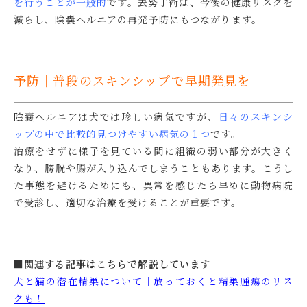
を行うことが一般的
です。去勢手術は、今後の健康リスクを
減らし、陰嚢ヘルニアの再発予防にもつながります。
予防｜普段のスキンシップで早期発見を
陰嚢ヘルニアは犬では珍しい病気ですが
、
日々のスキンシ
ップの中で比較的見つけやすい病気の１つ
です。
治療をせずに様子を見ている間に組織の弱い部分が大きく
なり、膀胱や腸が入り込んでしまうこともあります。こうし
た事態を避けるためにも、異常を感じたら早めに動物病院
で受診し、適切な治療を受けることが重要です。
■関連する記事はこちらで解説しています
犬と猫の潜在精巣について｜放っておくと精巣腫瘍のリス
クも！