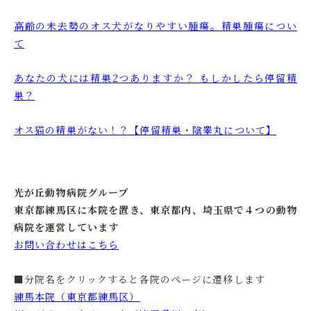
高齢の未去勢のオス犬がなりやすい腫瘍。精巣腫瘍につい
て
あなたの犬には精巣2つありますか？ もしかしたら停留精
巣？
オス猫の精巣がない！？【停留精巣・陰睾丸について】
光が丘動物病院グループ
東京都練馬区に本院を置き、東京都内、埼玉県で４つの動物
病院を運営しています
お問い合わせはこちら
■分院名をクリックすると各院のページに遷移します
練馬本院（東京都練馬区）