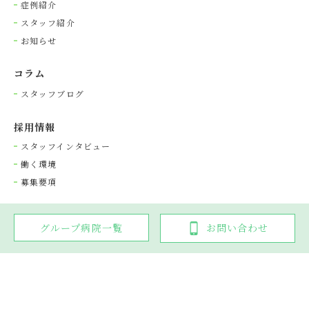
症例紹介
スタッフ紹介
お知らせ
コラム
スタッフブログ
採⽤情報
スタッフインタビュー
働く環境
募集要項
グループ病院一覧
お問い合わせ
Copyright © 光が丘動物病院グループ. All rights reserved.