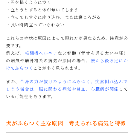
・円を描くように歩く
・立とうとすると体が傾いてしまう
・立ってもすぐに座り込む、または寝ころがる
・長い時間立っていられない
これらの症状は原因によって現れ方が異なるため、注意が必
要です。
例えば、
椎間板ヘルニア
など脊髄（背骨を通る太い神経）
の病気や筋骨格系の病気が原因の場合、
腰から後ろ足にか
けてふらつく
ことが多く見られます。
また、
全身の力が抜けたようにふらつく、突然倒れ込んで
しまう場合は、脳に関わる病気や貧血、心臓病が関係
して
いる可能性もあります。
犬がふらつく主な原因｜考えられる病気と特徴