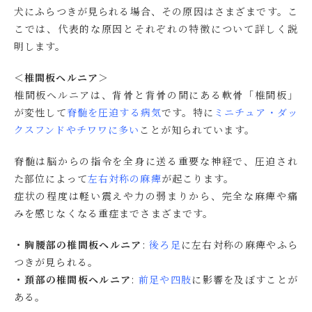
犬にふらつきが見られる場合、その原因はさまざまです。こ
こでは、代表的な原因とそれぞれの特徴について詳しく説
明します。
＜椎間板ヘルニア＞
椎間板ヘルニアは、背骨と背骨の間にある軟骨「椎間板」
が変性して
脊髄を圧迫する病気
です。特に
ミニチュア・ダッ
クスフンドやチワワに多い
ことが知られています。
脊髄は脳からの指令を全身に送る重要な神経で、圧迫され
た部位によって
左右対称の麻痺
が起こります。
症状の程度は軽い震えや力の弱まりから、完全な麻痺や痛
みを感じなくなる重症までさまざまです。
・胸腰部の椎間板ヘルニア
:
後ろ足
に左右対称の麻痺やふら
つきが見られる。
・頚部の椎間板ヘルニア
:
前足や四肢
に影響を及ぼすことが
ある。