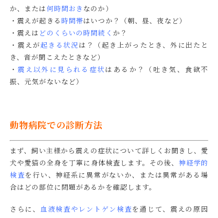
か、または
何時間おき
なのか）
・震えが起きる
時間帯
はいつか？（朝、昼、夜など）
・震えは
どのくらいの時間続く
か？
・震えが
起きる状況
は？（起き上がったとき、外に出たと
き、音が聞こえたときなど）
・
震え以外に見られる症状
はあるか？（吐き気、食欲不
振、元気がないなど）
動物病院での診断方法
まず、飼い主様から震えの症状について詳しくお聞きし、愛
犬や愛猫の全身を丁寧に身体検査します。その後、
神経学的
検査
を行い、神経系に異常がないか、または異常がある場
合はどの部位に問題があるかを確認します。
さらに、
血液検査やレントゲン検査
を通じて、震えの原因