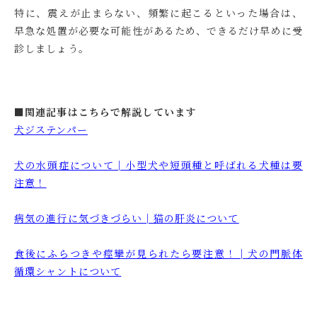
特に、震えが止まらない、頻繁に起こるといった場合は、
早急な処置が必要な可能性があるため、できるだけ早めに受
診しましょう。
■関連記事はこちらで解説しています
犬ジステンパー
犬の水頭症について│小型犬や短頭種と呼ばれる犬種は要
注意！
病気の進行に気づきづらい│猫の肝炎について
食後にふらつきや痙攣が見られたら要注意！│犬の門脈体
循環シャントについて