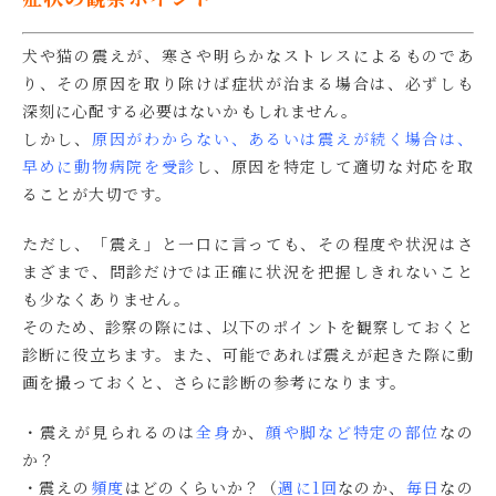
犬や猫の震えが、寒さや明らかなストレスによるものであ
り、その原因を取り除けば症状が治まる場合は、必ずしも
深刻に心配する必要はないかもしれません。
しかし、
原因がわからない、あるいは震えが続く場合は、
早めに動物病院を受診
し、原因を特定して適切な対応を取
ることが大切です。
ただし、「震え」と一口に言っても、その程度や状況はさ
まざまで、問診だけでは正確に状況を把握しきれないこと
も少なくありません。
そのため、診察の際には、以下のポイントを観察しておくと
診断に役立ちます。また、可能であれば震えが起きた際に動
画を撮っておくと、さらに診断の参考になります。
・震えが見られるのは
全身
か、
顔や脚など特定の部位
なの
か？
・震えの
頻度
はどのくらいか？（
週に1回
なのか、
毎日
なの