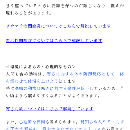
きや座っているときに姿勢を保つのが難しくなり、震えが
現れることがあります。
リウマチ性関節炎についてはこちらで解説しています
変形性関節症についてはこちらで解説しています
＜環境によるもの・心理的なもの＞
人間も含め動物は、
寒さに対する体の防御反応として、体
を震わせて体温を上げよう
とします。
特に
高齢の動物は寒さに対する耐性が低下
しているため、若
い頃よりも震えやすくなることがよくあります。
寒さ対策についてはこちらで解説しています
また、
心理的な要因
も考えられます。
見知らぬ人や犬に対す
る不安や警戒心、雷や大きな音などのストレス
から震える