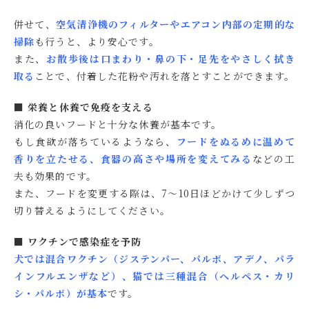
併せて、
空気清浄機のフィルターやエアコン内部の定期的な
掃除
も行うと、より安心です。
また、
お散歩後は口まわり・鼻の下・足先をやさしく拭き
取る
ことで、付着した花粉や汚れを落とすことができます。
■ 栄養と休養で免疫を支える
消化の良いフードと十分な休養が基本です。
もし食欲が落ちているようなら、
フードをぬるめに温めて
香りを立たせる、食器の高さや場所を変えてみる
などの工
夫も効果的です。
また、フードを変更する際は、7〜10日ほどかけて少しずつ
切り替えるようにしてください。
■ ワクチンで感染症を予防
犬では混合ワクチン（ジステンパー、パルボ、アデノ、パラ
インフルエンザなど）、猫では三種混合（ヘルペス・カリ
シ・パルボ）が基本
です。