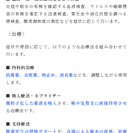
炎症や脱水の有無を確認する血液検査、ウイルスや細菌感
染の有無を推定する迅速検査、寄生虫や消化状態を調べる
便検査、酸素飽和度の測定などを症状に応じて行います。
〈治療〉
症状や原因に応じて、以下のような治療法を組み合わせて
行います。
■ 内科的治療
抗菌薬、去痰薬、咳止め、消炎薬
などを、調整しながら使用
します。
■ 吸入療法・ネブライザー
微粒子化した薬液を吸入
させ、
喉や気管支に直接作用させ
る
治療法です。
■ 支持療法
酸素室での呼吸サポート
や、
点滴による脱水の改善
、
栄養