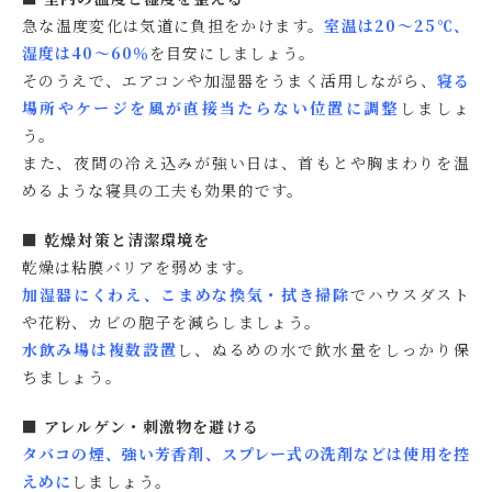
急な温度変化は気道に負担をかけます。
室温は20〜25℃、
湿度は40〜60％
を目安にしましょう。
そのうえで、エアコンや加湿器をうまく活用しながら、
寝る
場所やケージを風が直接当たらない位置に調整
しましょ
う。
また、夜間の冷え込みが強い日は、首もとや胸まわりを温
めるような寝具の工夫も効果的です。
■ 乾燥対策と清潔環境を
乾燥は粘膜バリアを弱めます。
加湿器にくわえ、こまめな換気・拭き掃除
でハウスダスト
や花粉、カビの胞子を減らしましょう。
水飲み場は複数設置
し、ぬるめの水で飲水量をしっかり保
ちましょう。
■ アレルゲン・刺激物を避ける
タバコの煙、強い芳香剤、スプレー式の洗剤などは使用を控
えめに
しましょう。