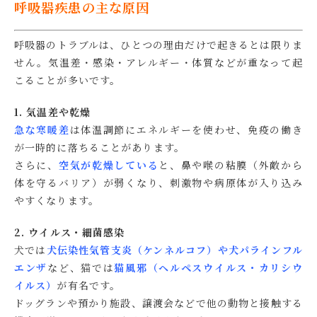
呼吸器疾患の主な原因
呼吸器のトラブルは、ひとつの理由だけで起きるとは限りま
せん。気温差・感染・アレルギー・体質などが重なって起
こることが多いです。
1. 気温差や乾燥
急な寒暖差
は体温調節にエネルギーを使わせ、免疫の働き
が一時的に落ちることがあります。
さらに、
空気が乾燥している
と、鼻や喉の粘膜（外敵から
体を守るバリア）が弱くなり、刺激物や病原体が入り込み
やすくなります。
2. ウイルス・細菌感染
犬では
犬伝染性気管支炎（ケンネルコフ）や犬パラインフル
エンザ
など、猫では
猫風邪（ヘルペスウイルス・カリシウ
イルス）
が有名です。
ドッグランや預かり施設、譲渡会などで他の動物と接触する