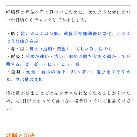
呼吸器の病気を早く見つけるために、次のような変化がな
いか日頃からチェックしてみましょう。
・咳：
乾いたコンコン咳、就寝前や運動後に悪化、えづく
ような咳き込み
・鼻・目：
鼻水（透明〜黄色）、くしゃみ、目やに
・呼吸：
呼吸が速い・浅い、胸やお腹を大きく動かして呼
吸する、ゼーゼー・ヒューヒュー音
・全身：
元気・食欲の低下、熱っぽい、遊びをすぐやめ
る、飲水量の変化
猫は鼻が詰まるとごはんを食べられなくなることが多いた
め、丸1日以上まったく食べない場合はすぐにご相談くださ
い。
診断と治療