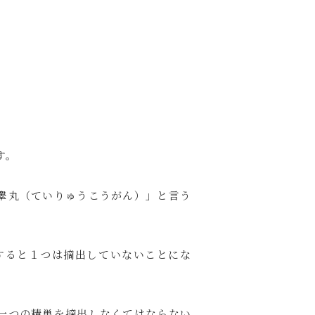
す。
睾丸（ていりゅうこうがん）」と言う
すると１つは摘出していないことにな
一つの精巣を摘出しなくてはならない