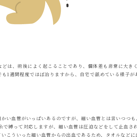
などは、術後によく起こることであり、個体差も非常に大きく
でも1週間程度でほぼ治りますから、自宅で舐めている様子が
細かい血管がいっぱいあるのですが、細い血管とは言いつつも
糸で縛って対応しますが、細い血管は圧迫などをして止血され
ていこういった細い血管からの出血であるため、タオルなどに