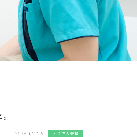
と。
2016.02.26
オス猫の去勢