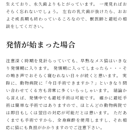
生えており、永久歯よりもとがっています。 一度見ればお
そらく忘れないでしょう。
左右の乳犬歯が抜けたら、おお
よそ成長期も終わっているころなので、獣医師と避妊の相
談をしてください。
発情が始まった場合
注意深く時期を見計らっていても、早熟なメス猫はいきな
り発情期に入ります。 発情期に入ってしまったら・・・そ
の鳴き声でおそらく寝むれない日々が続くと思います。 実
際に、動物病院に「今日手術できますか？」といきなり問
い合わせてくる方も非常に多くいらっしゃいます。
結論か
ら言えば、発情中でも避妊手術は可能です。
確かに避妊手
術は簡単な手術ではありますので、ほとんどの動物病院で
は即日もしくは翌日の対応が可能だとは思います。 ただあ
くまでも手術ですから、全身麻酔を使用しますし、それ相
応に猫にも負担がかかりますのでご注意下さい。