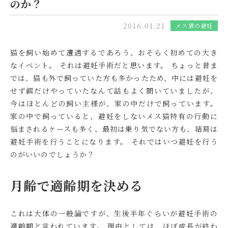
のか？
2016.01.21
メス猫の避妊
猫を飼い始めて遭遇するであろう、おそらく初めての大き
なイベント。 それは
避妊手術
だと思います。 ちょっと昔ま
では、猫も外で飼っていた方も多かったため、中には避妊を
せず餌だけやっていたなんて話もよく聞いていましたが、
今はほとんどの飼い主様が、家の中だけで飼っています。
家の中で飼っていると、避妊をしないメス猫特有の行動に
悩まされるケースも多く、最初は乗り気でない方も、結局は
避妊手術を行うことになります。
それではいつ避妊を行う
のがいいのでしょうか？
月齢で適齢期を決める
これは大体の一般論ですが、
生後半年ぐらいが避妊手術の
適齢期
と言われています。 理由としては、ほぼ成長が終わ