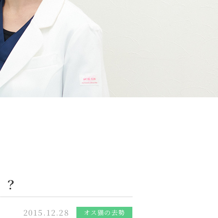
！？
2015.12.28
オス猫の去勢