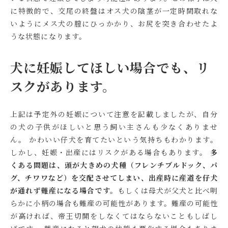
に特徴的で、交尾の終盤はオス犬の陰茎が一定時間取れな
いようにメス犬の膣にひっかかり、お尻を突き合わせたよ
うな状態になります。
犬に妊娠してほしい場合でも、リ
スクがあります。
上記は予定外の妊娠について注意を記載しましたが、自分
の犬の子供がほしいと思う飼い主さんも少なくありませ
ん。 かわいい仔犬を育てたいという気持ちもわかります。
しかし、妊娠・出産にはリスクがある場合もあります。
多
くある問題は、頭が大きめの犬種（フレンチブルドック、パ
グ、チワワなど）を交配させてしまい、出産時に産道を仔犬
が通れず難産になる場合です。
もしくは母犬が父犬と比べ明
らかに小柄の場合も難産の可能性があります。難産の可能性
が高ければ、帝王切開をしなくてはならないこともしばし