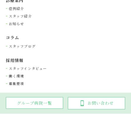
診療案内
症例紹介
スタッフ紹介
お知らせ
コラム
スタッフブログ
採⽤情報
スタッフインタビュー
働く環境
募集要項
グループ病院一覧
お問い合わせ
Copyright © 光が丘動物病院グループ. All rights reserved.