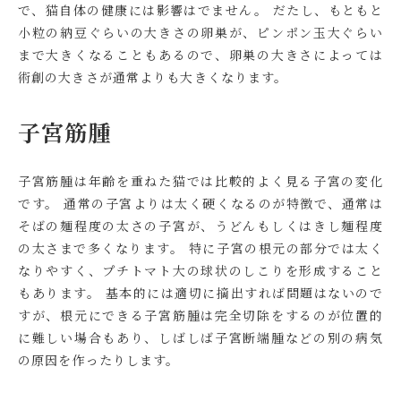
で、猫自体の健康には影響はでません。 だたし、もともと
小粒の納豆ぐらいの大きさの卵巣が、ピンポン玉大ぐらい
まで大きくなることもあるので、卵巣の大きさによっては
術創の大きさが通常よりも大きくなります。
子宮筋腫
子宮筋腫は年齢を重ねた猫では比較的よく見る子宮の変化
です。 通常の子宮よりは太く硬くなるのが特徴で、通常は
そばの麺程度の太さの子宮が、うどんもしくはきし麺程度
の太さまで多くなります。 特に子宮の根元の部分では太く
なりやすく、プチトマト大の球状のしこりを形成すること
もあります。 基本的には適切に摘出すれば問題はないので
すが、根元にできる子宮筋腫は完全切除をするのが位置的
に難しい場合もあり、しばしば子宮断端腫などの別の病気
の原因を作ったりします。