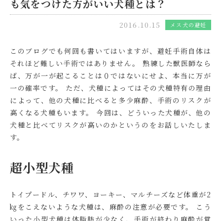
も気をつけた方がいい犬種とは？
2016.10.15
メス犬の避妊
このブログでも何回も書いてはいますが、避妊手術自体は
それほど難しい手術ではありません。 熟練した獣医師なら
ば、万が一が起こることは０ではないにせよ、本当に万が
一の確率です。 ただ、犬種によってはその犬種特有の理由
によって、他の犬種に比べると多少麻酔、手術のリスクが
高くなる犬種もいます。 今回は、どういった犬種が、他の
犬種と比べてリスクが高いのかというのをお話しいたしま
す。
超小型犬種
トイプードル、チワワ、ヨーキー、マルチーズなど体重が2
㎏をこえないような犬種は、麻酔の注意が必要です。 こう
いった小型犬種は体脂肪が少なく、手術が終わり麻酔が覚