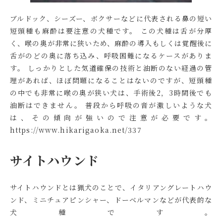
ブルドック、シーズー、ボクサーなどに代表される鼻の短い
短頭種も麻酔は要注意の犬種です。 この犬種は舌が分厚
く、喉の奥が非常に狭いため、麻酔の導入もしくは覚醒後に
舌がのどの奥に落ち込み、呼吸困難になるケースがありま
す。 しっかりとした気道確保の技術と油断のない経過の管
理があれば、ほぼ問題になることはないのですが、短頭種
の中でも非常に喉の奥が狭い犬は、手術後2，3時間後でも
油断はできません。 普段から呼吸の音が激しいような犬
は、その傾向が強いので注意が必要です。
https://www.hikarigaoka.net/337
サイトハウンド
サイトハウンドとは猟犬のことで、イタリアングレートハウ
ンド、ミニチュアピンシャー、ドーベルマンなどが代表的な
犬種です。