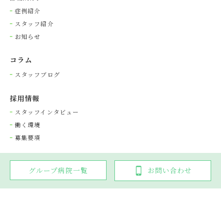
症例紹介
スタッフ紹介
お知らせ
コラム
スタッフブログ
採⽤情報
スタッフインタビュー
働く環境
募集要項
グループ病院一覧
お問い合わせ
Copyright © 光が丘動物病院グループ. All rights reserved.