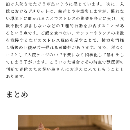
泊は入院させたほうが良いように感じています。 次に、
入
院におけるデメリット
は、前述とやや重複しますが、慣れな
い環境下に置かれることでストレスの影響を多大に受け、食
欲不振や排泄しないなどの生理的行動を拒否することがあ
るという点です。ご飯を食べない、オシッコやウンチの排泄
を我慢するなどの
ストレス反応を示すことで、体力を消耗
し術後の回復が若干遅れる可能性
があります。また、稀なケ
ースとして入院ケージの中で不安になり凶暴化して暴れ出し
てしまう子がいます。こういった場合はその時点で獣医師の
判断で退院のため飼い主さんにお迎えに来てもらうことも
あります。
まとめ