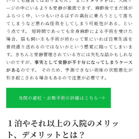
いっても過言ではありません。 また
デメリット
は、入院ケ
ージの中にいるよりも安静が徹底できず、麻酔後でまだ体が
ふらつく中、いつもいけるはずの高台に乗ろうとして落ち
てしまうなど思わぬ怪我をしてしまう可能性がある、とい
う点です。 短時間であっても全身麻酔による手術を受けた
場合、猫も飼い主も手術が終わって家にいれば日常生活を
普段通り送れるのではないかという感覚に陥ってしまいま
す。きちんと安静管理されている方には失礼な話かもしれな
いのですが、
事実として安静が不十分になってしまうケース
がある
のです。 そのため、予測できない術後の状態悪化が
引き起こされる場合もあるので注意が必要です。
当院の避妊・去勢手術の詳細はこちら
１泊やそれ以上の入院のメリッ
ト、デメリットとは？