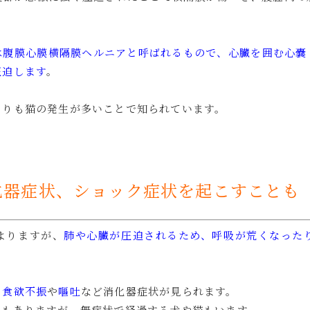
は腹膜心膜横隔膜ヘルニアと呼ばれるもので、心臓を囲む心嚢
圧迫します
。
よりも猫の発生が多いことで知られています。
化器症状、ショック症状を起こすことも
よりますが、
肺や心臓が圧迫されるため、呼吸が荒くなった
、
食欲不振
や
嘔吐
など消化器症状が見られます。
スもありますが、無症状で経過する犬や猫もいます。