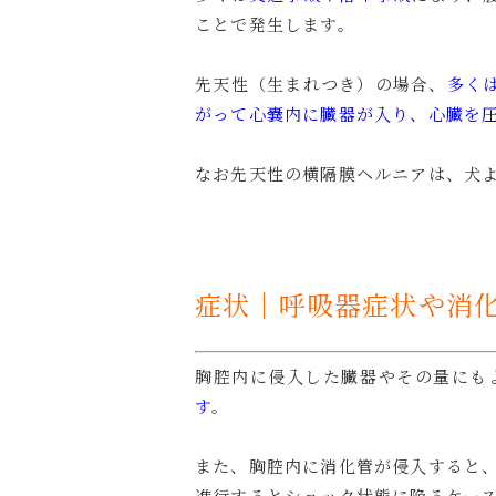
ことで発生します。
先天性（生まれつき）の場合、
多く
がって心嚢内に臓器が入り、心臓を
なお先天性の横隔膜ヘルニアは、犬
症状｜呼吸器症状や消
胸腔内に侵入した臓器やその量にも
す
。
また、胸腔内に消化管が侵入すると
進行するとショック状態に陥るケー