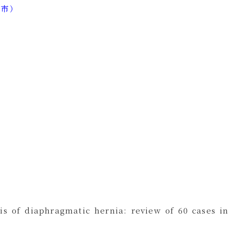
口市）
）
s of diaphragmatic hernia: review of 60 cases in 