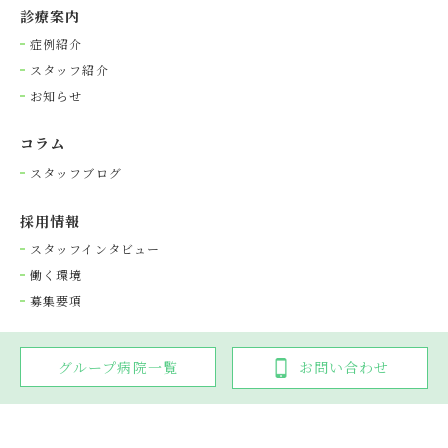
診療案内
症例紹介
スタッフ紹介
お知らせ
コラム
スタッフブログ
採⽤情報
スタッフインタビュー
働く環境
募集要項
グループ病院一覧
お問い合わせ
Copyright © 光が丘動物病院グループ. All rights reserved.