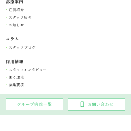
診療案内
症例紹介
スタッフ紹介
お知らせ
コラム
スタッフブログ
採⽤情報
スタッフインタビュー
働く環境
募集要項
グループ病院一覧
お問い合わせ
Copyright © 光が丘動物病院グループ. All rights reserved.