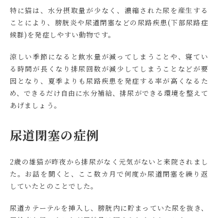
特に猫は、水分摂取量が少なく、濃縮された尿を産生する
ことにより、膀胱炎や尿道閉塞などの尿路疾患(下部尿路症
候群)を発症しやすい動物です。
涼しい季節になると飲水量が減ってしまうことや、寝てい
る時間が長くなり排尿回数が減少してしまうことなどが要
因となり、夏季よりも尿路疾患を発症する率が高くなるた
め、できるだけ自由に水分補給、排尿ができる環境を整えて
あげましょう。
尿道閉塞の症例
2
歳の雄猫が昨夜から排尿がなく元気がないと来院されまし
た。お話を聞くと、ここ数カ月で何度か尿道閉塞を繰り返
していたとのことでした。
尿道カテーテルを挿入し、膀胱内に貯まっていた尿を抜き、