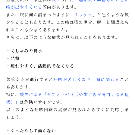
咳が出やすくなる
傾向があります。
また、喉に何か詰まったように
「
ケッケッ
」
と吐くような咳
をすることもあります。この咳は猫の場合、嘔吐と間違えら
れることも少なくありません。
さらに、以下のような症状が見られることもあります。
・くしゃみや鼻水
・発熱
・疲れやすく、活動的でなくなる
気管支炎が進行すると
呼吸が苦しくなり、命に関わる
こと
もあります。
特に、
酸欠による「チアノーゼ（舌や歯ぐきが青白くなる症
状）」
は危険なサインです。
以下のような呼吸困難の兆候が見られたらすぐに対応しま
しょう。
・ぐったりして動かない