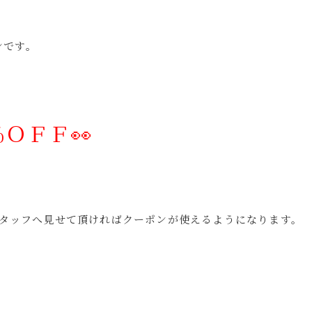
ンです。
】
％ＯＦＦ👀
タッフへ見せて頂ければクーポンが使えるようになります。