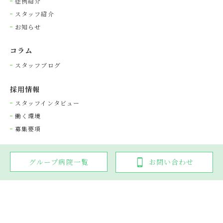
症例紹介
スタッフ紹介
お知らせ
コラム
スタッフブログ
採⽤情報
スタッフインタビュー
働く環境
募集要項
グループ病院一覧
お問い合わせ
Copyright © 光が丘動物病院グループ. All rights reserved.