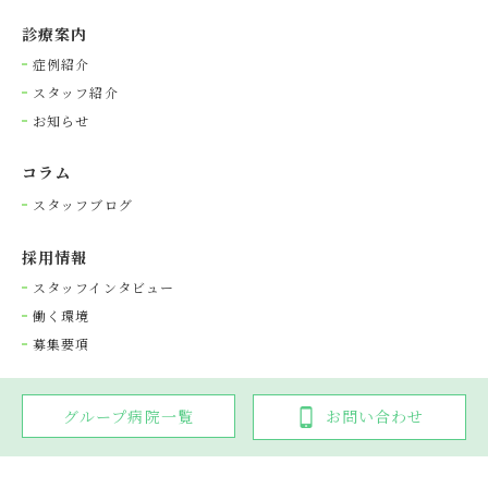
診療案内
症例紹介
スタッフ紹介
お知らせ
コラム
スタッフブログ
採⽤情報
スタッフインタビュー
働く環境
募集要項
グループ病院一覧
お問い合わせ
Copyright © 光が丘動物病院グループ. All rights reserved.